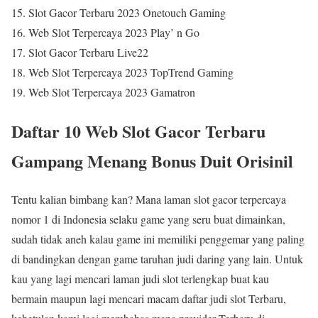
15. Slot Gacor Terbaru 2023 Onetouch Gaming
16. Web Slot Terpercaya 2023 Play’ n Go
17. Slot Gacor Terbaru Live22
18. Web Slot Terpercaya 2023 TopTrend Gaming
19. Web Slot Terpercaya 2023 Gamatron
Daftar 10 Web Slot Gacor Terbaru
Gampang Menang Bonus Duit Orisinil
Tentu kalian bimbang kan? Mana laman slot gacor terpercaya
nomor 1 di Indonesia selaku game yang seru buat dimainkan,
sudah tidak aneh kalau game ini memiliki penggemar yang paling
di bandingkan dengan game taruhan judi daring yang lain. Untuk
kau yang lagi mencari laman judi slot terlengkap buat kau
bermain maupun lagi mencari macam daftar judi slot Terbaru,