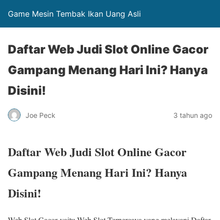
Game Mesin Tembak Ikan Uang Asli
Daftar Web Judi Slot Online Gacor
Gampang Menang Hari Ini? Hanya
Disini!
Joe Peck
3 tahun ago
Daftar Web Judi Slot Online Gacor
Gampang Menang Hari Ini? Hanya
Disini!
Web Slot Gacor yaitu Web Slot Terpercaya yang melayani Daftar