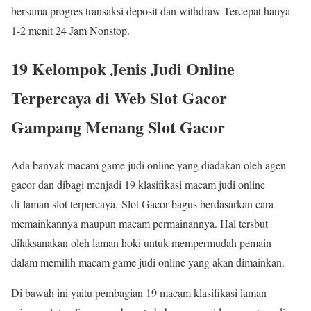
bersama progres transaksi deposit dan withdraw Tercepat hanya
1-2 menit 24 Jam Nonstop.
19 Kelompok Jenis Judi Online
Terpercaya di Web Slot Gacor
Gampang Menang Slot Gacor
Ada banyak macam game judi online yang diadakan oleh agen
gacor dan dibagi menjadi 19 klasifikasi macam judi online
di laman slot terpercaya, Slot Gacor bagus berdasarkan cara
memainkannya maupun macam permainannya. Hal tersbut
dilaksanakan oleh laman hoki untuk mempermudah pemain
dalam memilih macam game judi online yang akan dimainkan.
Di bawah ini yaitu pembagian 19 macam klasifikasi laman