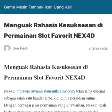
Game Mesin Tembak Ikan Uang Asli
Menguak Rahasia Kesuksesan di
Permainan Slot Favorit NEX4D
Joe Peck
2 tahun ago
Menguak Rahasia Kesuksesan di
Permainan Slot Favorit NEX4D
Nex4D
https://peruvianrestaurantkearny.com/
telah lama dikenal
sebagai salah satu bandar terbaik di dunia perjudian online.
Dengan berbagai jenis permainan yang ditawarkan, Nex4D telah
berhasil menciptakan pengalaman berjudi yang menarik dan