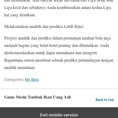
Liga kecil dan sebaiknya Anda kombinasikan antara kedua Liga
hal yang demikian.
Melaksanakan analitik dan prediksi Lebih Rinci
Progres analitik dan prediksi dalam permainan taruhan bola juga
menjadi bagian yang betul-betul penting dan dibutuhkan. Anda
direkomendasikan untuk dapat memahami dan mengerti
Bagaimana sistem membuat sebuah prediksi pertandingan dengan
analitik mendalam.
Categories:
My Blog
Game Mesin Tembak Ikan Uang Asli
Back to top
Exit mobile version