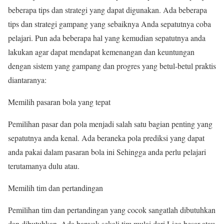
beberapa tips dan strategi yang dapat digunakan. Ada beberapa
tips dan strategi gampang yang sebaiknya Anda sepatutnya coba
pelajari. Pun ada beberapa hal yang kemudian sepatutnya anda
lakukan agar dapat mendapat kemenangan dan keuntungan
dengan sistem yang gampang dan progres yang betul-betul praktis
diantaranya:
Memilih pasaran bola yang tepat
Pemilihan pasar dan pola menjadi salah satu bagian penting yang
sepatutnya anda kenal. Ada beraneka pola prediksi yang dapat
anda pakai dalam pasaran bola ini Sehingga anda perlu pelajari
terutamanya dulu atau.
Memilih tim dan pertandingan
Pemilihan tim dan pertandingan yang cocok sangatlah dibutuhkan
dan dibutuhkan. Ada banyak sekali tim mulai dari Liga besar atau