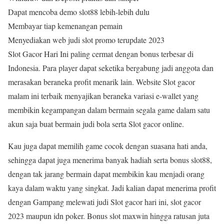
Dapat mencoba demo slot88 lebih-lebih dulu
Membayar tiap kemenangan pemain
Menyediakan web judi slot promo terupdate 2023
Slot Gacor Hari Ini paling cermat dengan bonus terbesar di
Indonesia. Para player dapat seketika bergabung jadi anggota dan
merasakan beraneka profit menarik lain. Website Slot gacor
malam ini terbaik menyajikan beraneka variasi e-wallet yang
membikin kegampangan dalam bermain segala game dalam satu
akun saja buat bermain judi bola serta Slot gacor online.
Kau juga dapat memilih game cocok dengan suasana hati anda,
sehingga dapat juga menerima banyak hadiah serta bonus slot88,
dengan tak jarang bermain dapat membikin kau menjadi orang
kaya dalam waktu yang singkat. Jadi kalian dapat menerima profit
dengan Gampang melewati judi Slot gacor hari ini, slot gacor
2023 maupun idn poker. Bonus slot maxwin hingga ratusan juta