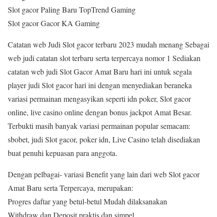
Slot gacor Paling Baru TopTrend Gaming
Slot gacor Gacor KA Gaming
Catatan web Judi Slot gacor terbaru 2023 mudah menang Sebagai
web judi catatan slot terbaru serta terpercaya nomor 1 Sediakan
catatan web judi Slot Gacor Amat Baru hari ini untuk segala
player judi Slot gacor hari ini dengan menyediakan beraneka
variasi permainan mengasyikan seperti idn poker, Slot gacor
online, live casino online dengan bonus jackpot Amat Besar.
Terbukti masih banyak variasi permainan popular semacam:
sbobet, judi Slot gacor, poker idn, Live Casino telah disediakan
buat penuhi kepuasan para anggota.
Dengan pelbagai- variasi Benefit yang lain dari web Slot gacor
Amat Baru serta Terpercaya, merupakan:
Progres daftar yang betul-betul Mudah dilaksanakan
Withdraw dan Deposit praktis dan simpel