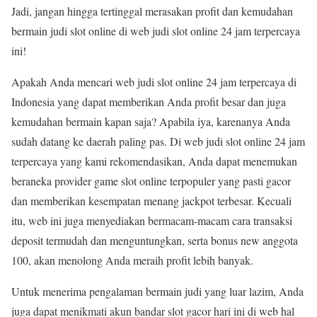
Jadi, jangan hingga tertinggal merasakan profit dan kemudahan
bermain judi slot online di web judi slot online 24 jam terpercaya
ini!
Apakah Anda mencari web judi slot online 24 jam terpercaya di
Indonesia yang dapat memberikan Anda profit besar dan juga
kemudahan bermain kapan saja? Apabila iya, karenanya Anda
sudah datang ke daerah paling pas. Di web judi slot online 24 jam
terpercaya yang kami rekomendasikan, Anda dapat menemukan
beraneka provider game slot online terpopuler yang pasti gacor
dan memberikan kesempatan menang jackpot terbesar. Kecuali
itu, web ini juga menyediakan bermacam-macam cara transaksi
deposit termudah dan menguntungkan, serta bonus new anggota
100, akan menolong Anda meraih profit lebih banyak.
Untuk menerima pengalaman bermain judi yang luar lazim, Anda
juga dapat menikmati akun bandar slot gacor hari ini di web hal