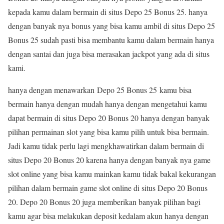
kepada kamu dalam bermain di situs Depo 25 Bonus 25. hanya
dengan banyak nya bonus yang bisa kamu ambil di situs Depo 25
Bonus 25 sudah pasti bisa membantu kamu dalam bermain hanya
dengan santai dan juga bisa merasakan jackpot yang ada di situs
kami.
hanya dengan menawarkan Depo 25 Bonus 25 kamu bisa
bermain hanya dengan mudah hanya dengan mengetahui kamu
dapat bermain di situs Depo 20 Bonus 20 hanya dengan banyak
pilihan permainan slot yang bisa kamu pilih untuk bisa bermain.
Jadi kamu tidak perlu lagi mengkhawatirkan dalam bermain di
situs Depo 20 Bonus 20 karena hanya dengan banyak nya game
slot online yang bisa kamu mainkan kamu tidak bakal kekurangan
pilihan dalam bermain game slot online di situs Depo 20 Bonus
20. Depo 20 Bonus 20 juga memberikan banyak pilihan bagi
kamu agar bisa melakukan deposit kedalam akun hanya dengan