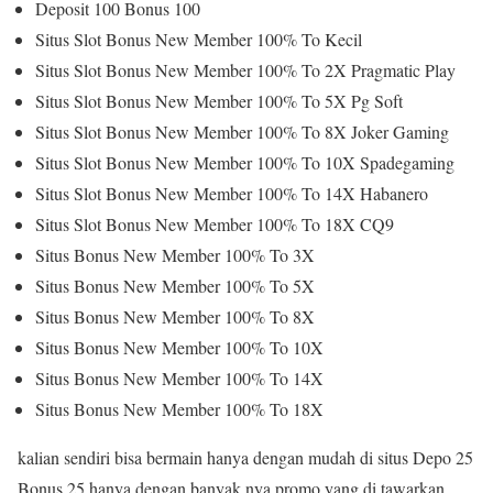
Deposit 100 Bonus 100
Situs Slot Bonus New Member 100% To Kecil
Situs Slot Bonus New Member 100% To 2X Pragmatic Play
Situs Slot Bonus New Member 100% To 5X Pg Soft
Situs Slot Bonus New Member 100% To 8X Joker Gaming
Situs Slot Bonus New Member 100% To 10X Spadegaming
Situs Slot Bonus New Member 100% To 14X Habanero
Situs Slot Bonus New Member 100% To 18X CQ9
Situs Bonus New Member 100% To 3X
Situs Bonus New Member 100% To 5X
Situs Bonus New Member 100% To 8X
Situs Bonus New Member 100% To 10X
Situs Bonus New Member 100% To 14X
Situs Bonus New Member 100% To 18X
kalian sendiri bisa bermain hanya dengan mudah di situs Depo 25
Bonus 25 hanya dengan banyak nya promo yang di tawarkan