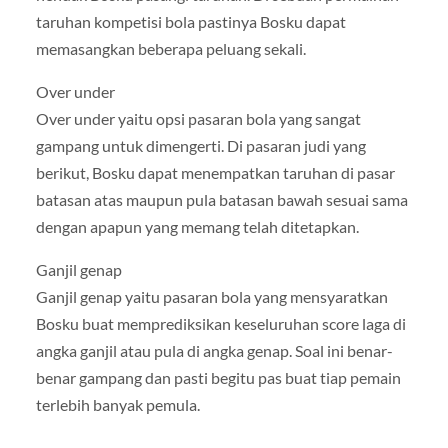
taruhan kompetisi bola pastinya Bosku dapat
memasangkan beberapa peluang sekali.
Over under
Over under yaitu opsi pasaran bola yang sangat
gampang untuk dimengerti. Di pasaran judi yang
berikut, Bosku dapat menempatkan taruhan di pasar
batasan atas maupun pula batasan bawah sesuai sama
dengan apapun yang memang telah ditetapkan.
Ganjil genap
Ganjil genap yaitu pasaran bola yang mensyaratkan
Bosku buat memprediksikan keseluruhan score laga di
angka ganjil atau pula di angka genap. Soal ini benar-
benar gampang dan pasti begitu pas buat tiap pemain
terlebih banyak pemula.