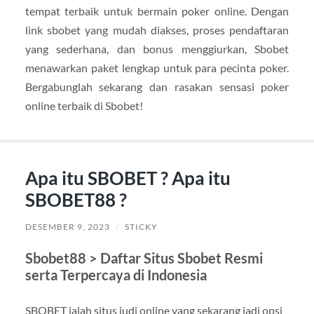
tempat terbaik untuk bermain poker online. Dengan
link sbobet yang mudah diakses, proses pendaftaran
yang sederhana, dan bonus menggiurkan, Sbobet
menawarkan paket lengkap untuk para pecinta poker.
Bergabunglah sekarang dan rasakan sensasi poker
online terbaik di Sbobet!
Apa itu SBOBET ? Apa itu
SBOBET88 ?
DESEMBER 9, 2023
/
STICKY
Sbobet88 > Daftar Situs Sbobet Resmi
serta Terpercaya di Indonesia
SBOBET ialah situs judi online yang sekarang jadi opsi