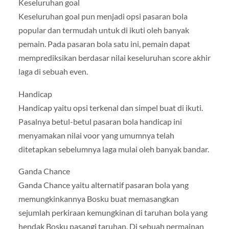
Keseluruhan goal
Keseluruhan goal pun menjadi opsi pasaran bola
popular dan termudah untuk di ikuti oleh banyak
pemain. Pada pasaran bola satu ini, pemain dapat
memprediksikan berdasar nilai keseluruhan score akhir
laga di sebuah even.
Handicap
Handicap yaitu opsi terkenal dan simpel buat di ikuti.
Pasalnya betul-betul pasaran bola handicap ini
menyamakan nilai voor yang umumnya telah
ditetapkan sebelumnya laga mulai oleh banyak bandar.
Ganda Chance
Ganda Chance yaitu alternatif pasaran bola yang
memungkinkannya Bosku buat memasangkan
sejumlah perkiraan kemungkinan di taruhan bola yang
hendak Bosku pasangi taruhan. Di sebuah permainan