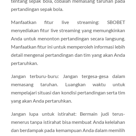
tentang sepak bola, cobalah memasang taruhan pada
pertandingan sepak bola.
Manfaatkan fitur live streaming: SBOBET
menyediakan fitur live streaming yang memungkinkan
Anda untuk menonton pertandingan secara langsung.
Manfaatkan fitur ini untuk memperoleh informasi lebih
detail mengenai pertandingan dan tim yang akan Anda
pertaruhkan.
Jangan terburu-buru: Jangan tergesa-gesa dalam
memasang taruhan. Luangkan waktu untuk
mempelajari situasi dan kondisi pertandingan serta tim
yang akan Anda pertaruhkan.
Jangan lupa untuk istirahat: Bermain judi terus-
menerus tanpa istirahat bisa membuat Anda kelelahan
dan berdampak pada kemampuan Anda dalam memilih