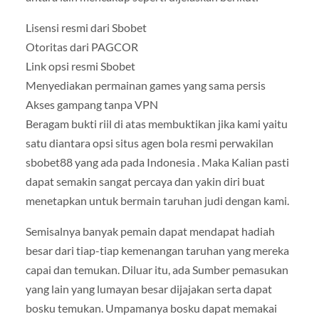
Lisensi resmi dari Sbobet
Otoritas dari PAGCOR
Link opsi resmi Sbobet
Menyediakan permainan games yang sama persis
Akses gampang tanpa VPN
Beragam bukti riil di atas membuktikan jika kami yaitu
satu diantara opsi situs agen bola resmi perwakilan
sbobet88 yang ada pada Indonesia . Maka Kalian pasti
dapat semakin sangat percaya dan yakin diri buat
menetapkan untuk bermain taruhan judi dengan kami.
Semisalnya banyak pemain dapat mendapat hadiah
besar dari tiap-tiap kemenangan taruhan yang mereka
capai dan temukan. Diluar itu, ada Sumber pemasukan
yang lain yang lumayan besar dijajakan serta dapat
bosku temukan. Umpamanya bosku dapat memakai