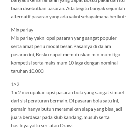
biasa disebutkan pasaran. Ada begitu banyak sejumlah
alternatif pasaran yang ada yakni sebagaimana berikut:
Mix parlay
Mix parlay yakni opsi pasaran yang sangat populer
serta amat perlu modal besar. Pasalnya di dalam
pasaran ini, Bosku dapat memutuskan minimum tiga
kompetisi serta maksimum 10 laga dengan nominal
taruhan 10.000.
1×2
1 x 2 merupakan opsi pasaran bola yang sangat simpel
dari sisi peraturan bermain. Di pasaran bola satu ini,
pemain hanya butuh meramalkan siapa yang bisa jadi
juara berdasar pada klub kandang, musuh serta
hasilnya yaitu seri atau Draw.