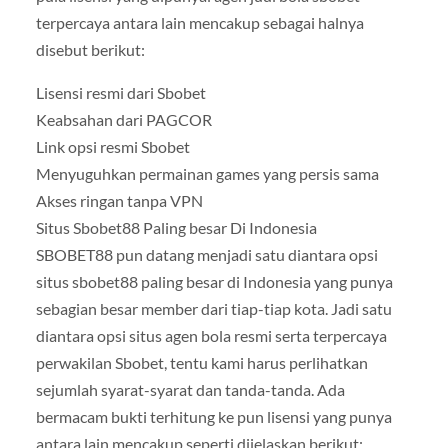
terpercaya antara lain mencakup sebagai halnya
disebut berikut:
Lisensi resmi dari Sbobet
Keabsahan dari PAGCOR
Link opsi resmi Sbobet
Menyuguhkan permainan games yang persis sama
Akses ringan tanpa VPN
Situs Sbobet88 Paling besar Di Indonesia
SBOBET88 pun datang menjadi satu diantara opsi
situs sbobet88 paling besar di Indonesia yang punya
sebagian besar member dari tiap-tiap kota. Jadi satu
diantara opsi situs agen bola resmi serta terpercaya
perwakilan Sbobet, tentu kami harus perlihatkan
sejumlah syarat-syarat dan tanda-tanda. Ada
bermacam bukti terhitung ke pun lisensi yang punya
antara lain mencakup seperti dijelaskan berikut: