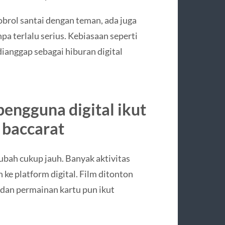
brol santai dengan teman, ada juga
a terlalu serius. Kebiasaan seperti
dianggap sebagai hiburan digital
engguna digital ikut
 baccarat
bah cukup jauh. Banyak aktivitas
 ke platform digital. Film ditonton
, dan permainan kartu pun ikut