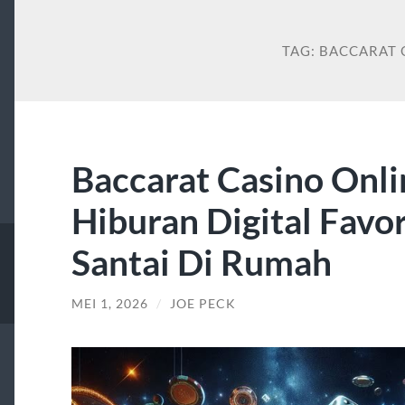
TAG:
BACCARAT 
Baccarat Casino Onl
Hiburan Digital Favo
Santai Di Rumah
MEI 1, 2026
/
JOE PECK