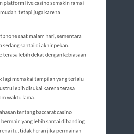
 platform live casino semakin ramai
mudah, tetapi juga karena
rtphone saat malam hari, sementara
 sedang santai di akhir pekan.
ne terasa lebih dekat dengan kebiasaan
k lagi memakai tampilan yang terlalu
ustru lebih disukai karena terasa
lam waktu lama.
ahasan tentang baccarat casino
 bermain yang lebih santai dibanding
rena itu, tidak heran jika permainan