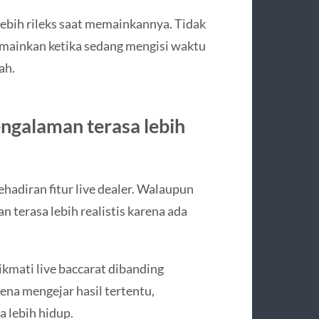
ebih rileks saat memainkannya. Tidak
imainkan ketika sedang mengisi waktu
ah.
ngalaman terasa lebih
ehadiran fitur live dealer. Walaupun
 terasa lebih realistis karena ada
mati live baccarat dibanding
ena mengejar hasil tertentu,
 lebih hidup.