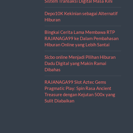
Sistem Transaksi Digital Masa Kini
Depo10K Kekinian sebagai Alternatif
Hiburan
Bingkai Cerita Lama Membawa RTP
RAJANAGA99 ke Dalam Pembahasan
Hiburan Online yang Lebih Santai
Sicbo online Menjadi Pilihan Hiburan
Dadu Digital yang Makin Ramai
Dibahas
RAJANAGA99 Slot Aztec Gems
Pragmatic Play: Spin Rasa Ancient
Treasure dengan Kejutan 500x yang
Sulit Diabaikan