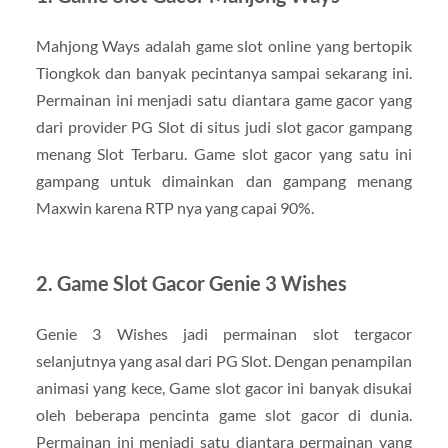
Mahjong Ways adalah game slot online yang bertopik
Tiongkok dan banyak pecintanya sampai sekarang ini.
Permainan ini menjadi satu diantara game gacor yang
dari provider PG Slot di situs judi slot gacor gampang
menang Slot Terbaru. Game slot gacor yang satu ini
gampang untuk dimainkan dan gampang menang
Maxwin karena RTP nya yang capai 90%.
2. Game Slot Gacor Genie 3 Wishes
Genie 3 Wishes jadi permainan slot tergacor
selanjutnya yang asal dari PG Slot. Dengan penampilan
animasi yang kece, Game slot gacor ini banyak disukai
oleh beberapa pencinta game slot gacor di dunia.
Permainan ini menjadi satu diantara permainan yang