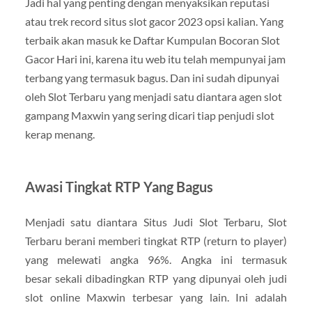
Jadi hal yang penting dengan menyaksikan reputasi
atau trek record situs slot gacor 2023 opsi kalian. Yang
terbaik akan masuk ke Daftar Kumpulan Bocoran Slot
Gacor Hari ini, karena itu web itu telah mempunyai jam
terbang yang termasuk bagus. Dan ini sudah dipunyai
oleh Slot Terbaru yang menjadi satu diantara agen slot
gampang Maxwin yang sering dicari tiap penjudi slot
kerap menang.
Awasi Tingkat RTP Yang Bagus
Menjadi satu diantara Situs Judi Slot Terbaru, Slot
Terbaru berani memberi tingkat RTP (return to player)
yang melewati angka 96%. Angka ini termasuk
besar sekali dibadingkan RTP yang dipunyai oleh judi
slot online Maxwin terbesar yang lain. Ini adalah