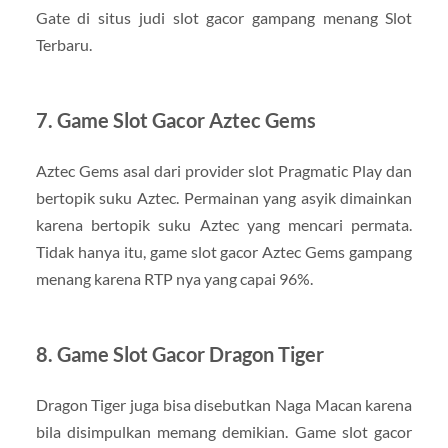
Gate di situs judi slot gacor gampang menang Slot
Terbaru.
7. Game Slot Gacor Aztec Gems
Aztec Gems asal dari provider slot Pragmatic Play dan
bertopik suku Aztec. Permainan yang asyik dimainkan
karena bertopik suku Aztec yang mencari permata.
Tidak hanya itu, game slot gacor Aztec Gems gampang
menang karena RTP nya yang capai 96%.
8. Game Slot Gacor Dragon Tiger
Dragon Tiger juga bisa disebutkan Naga Macan karena
bila disimpulkan memang demikian. Game slot gacor