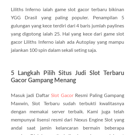
Liliths Inferno ialah game slot gacor terbaru bikinan
YGG Drasil yang paling populer. Penampilan 5
gulungan yang kece terdiri dari 4 baris jumlah paylines
yang digotong ialah 25. Hal yang kece dari game slot
gacor Liliths Inferno ialah ada Autoplay yang mampu
jalankan 100 spin dalam sekali seting saja.
5 Langkah Pilih Situs Judi Slot Terbaru
Gacor Gampang Menang
Masuk jadi Daftar
Slot Gacor
Resmi Paling Gampang
Maxwin, Slot Terbaru sudah terbukti kwalitasnya
dengan memakai server terbaik. Kami juga telah
mempunyai lisensi resmi dari Nexus Engine Slot yang
andal saat jamin kelancaran bermain beberapa