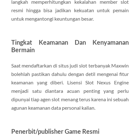
langkah memperhitungkan kekalahan member slot
resmi hingga bisa jadikan kekuatan untuk pemain
untuk mengantongi keuntungan besar.
Tingkat Keamanan Dan Kenyamanan
Bermain
Saat mendaftarkan di situs judi slot terbanyak Maxwin
bolehlah pastikan dahulu dengan detil mengenai fitur
keamanan yang diberi. Lisensi Slot Nexus Engine
menjadi satu diantara acuan penting yang perlu
dipunyai tiap agen slot menang terus karena ini sebuah
agunan keamanan data personal kalian.
Penerbit/publisher Game Resmi