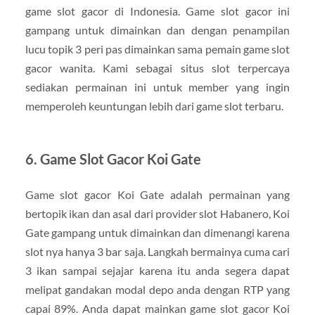
game slot gacor di Indonesia. Game slot gacor ini
gampang untuk dimainkan dan dengan penampilan
lucu topik 3 peri pas dimainkan sama pemain game slot
gacor wanita. Kami sebagai situs slot terpercaya
sediakan permainan ini untuk member yang ingin
memperoleh keuntungan lebih dari game slot terbaru.
6. Game Slot Gacor Koi Gate
Game slot gacor Koi Gate adalah permainan yang
bertopik ikan dan asal dari provider slot Habanero, Koi
Gate gampang untuk dimainkan dan dimenangi karena
slot nya hanya 3 bar saja. Langkah bermainya cuma cari
3 ikan sampai sejajar karena itu anda segera dapat
melipat gandakan modal depo anda dengan RTP yang
capai 89%. Anda dapat mainkan game slot gacor Koi