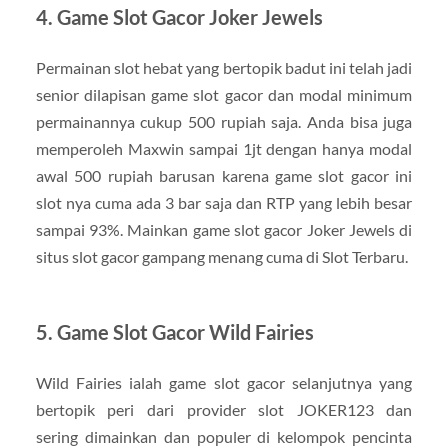
4. Game Slot Gacor Joker Jewels
Permainan slot hebat yang bertopik badut ini telah jadi
senior dilapisan game slot gacor dan modal minimum
permainannya cukup 500 rupiah saja. Anda bisa juga
memperoleh Maxwin sampai 1jt dengan hanya modal
awal 500 rupiah barusan karena game slot gacor ini
slot nya cuma ada 3 bar saja dan RTP yang lebih besar
sampai 93%. Mainkan game slot gacor Joker Jewels di
situs slot gacor gampang menang cuma di Slot Terbaru.
5. Game Slot Gacor Wild Fairies
Wild Fairies ialah game slot gacor selanjutnya yang
bertopik peri dari provider slot JOKER123 dan
sering dimainkan dan populer di kelompok pencinta