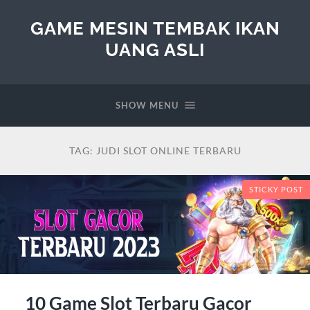
GAME MESIN TEMBAK IKAN
UANG ASLI
SHOW MENU
TAG:
JUDI SLOT ONLINE TERBARU
STICKY POST
10 Game Slot Terbaru Gacor