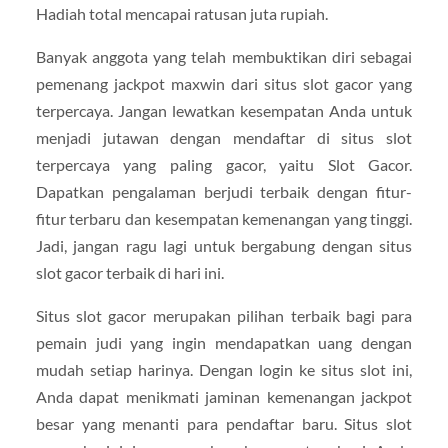
Hadiah total mencapai ratusan juta rupiah.
Banyak anggota yang telah membuktikan diri sebagai
pemenang jackpot maxwin dari situs slot gacor yang
terpercaya. Jangan lewatkan kesempatan Anda untuk
menjadi jutawan dengan mendaftar di situs slot
terpercaya yang paling gacor, yaitu Slot Gacor.
Dapatkan pengalaman berjudi terbaik dengan fitur-
fitur terbaru dan kesempatan kemenangan yang tinggi.
Jadi, jangan ragu lagi untuk bergabung dengan situs
slot gacor terbaik di hari ini.
Situs slot gacor merupakan pilihan terbaik bagi para
pemain judi yang ingin mendapatkan uang dengan
mudah setiap harinya. Dengan login ke situs slot ini,
Anda dapat menikmati jaminan kemenangan jackpot
besar yang menanti para pendaftar baru. Situs slot