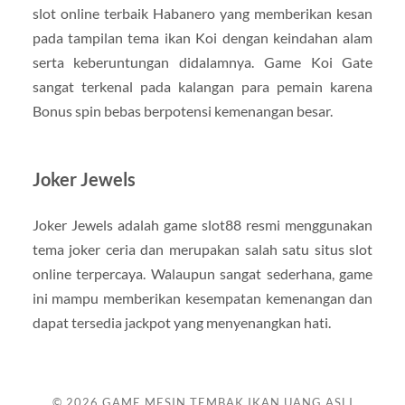
slot online terbaik Habanero yang memberikan kesan
pada tampilan tema ikan Koi dengan keindahan alam
serta keberuntungan didalamnya. Game Koi Gate
sangat terkenal pada kalangan para pemain karena
Bonus spin bebas berpotensi kemenangan besar.
Joker Jewels
Joker Jewels adalah game slot88 resmi menggunakan
tema joker ceria dan merupakan salah satu situs slot
online terpercaya. Walaupun sangat sederhana, game
ini mampu memberikan kesempatan kemenangan dan
dapat tersedia jackpot yang menyenangkan hati.
© 2026
GAME MESIN TEMBAK IKAN UANG ASLI