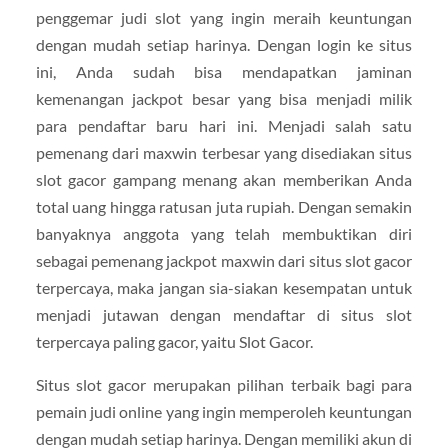
penggemar judi slot yang ingin meraih keuntungan
dengan mudah setiap harinya. Dengan login ke situs
ini, Anda sudah bisa mendapatkan jaminan
kemenangan jackpot besar yang bisa menjadi milik
para pendaftar baru hari ini. Menjadi salah satu
pemenang dari maxwin terbesar yang disediakan situs
slot gacor gampang menang akan memberikan Anda
total uang hingga ratusan juta rupiah. Dengan semakin
banyaknya anggota yang telah membuktikan diri
sebagai pemenang jackpot maxwin dari situs slot gacor
terpercaya, maka jangan sia-siakan kesempatan untuk
menjadi jutawan dengan mendaftar di situs slot
terpercaya paling gacor, yaitu Slot Gacor.
Situs slot gacor merupakan pilihan terbaik bagi para
pemain judi online yang ingin memperoleh keuntungan
dengan mudah setiap harinya. Dengan memiliki akun di