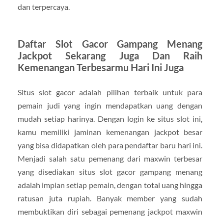
dan terpercaya.
Daftar Slot Gacor Gampang Menang
Jackpot Sekarang Juga Dan Raih
Kemenangan Terbesarmu Hari Ini Juga
Situs slot gacor adalah pilihan terbaik untuk para
pemain judi yang ingin mendapatkan uang dengan
mudah setiap harinya. Dengan login ke situs slot ini,
kamu memiliki jaminan kemenangan jackpot besar
yang bisa didapatkan oleh para pendaftar baru hari ini.
Menjadi salah satu pemenang dari maxwin terbesar
yang disediakan situs slot gacor gampang menang
adalah impian setiap pemain, dengan total uang hingga
ratusan juta rupiah. Banyak member yang sudah
membuktikan diri sebagai pemenang jackpot maxwin