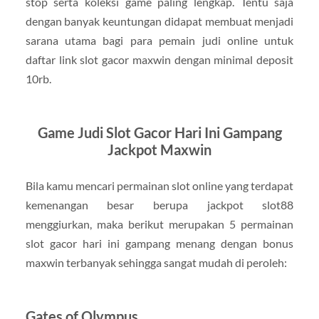
stop serta koleksi game paling lengkap. Tentu saja
dengan banyak keuntungan didapat membuat menjadi
sarana utama bagi para pemain judi online untuk
daftar link slot gacor maxwin dengan minimal deposit
10rb.
Game Judi Slot Gacor Hari Ini Gampang
Jackpot Maxwin
Bila kamu mencari permainan slot online yang terdapat
kemenangan besar berupa jackpot slot88
menggiurkan, maka berikut merupakan 5 permainan
slot gacor hari ini gampang menang dengan bonus
maxwin terbanyak sehingga sangat mudah di peroleh:
Gates of Olympus