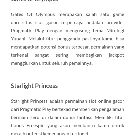
Gates Of Olympus merupakan salah satu game
dari situs slot gacor terpercaya andalan provider
Pragmatic Play dengan mengusung tema Mitologi
Yunani. Melalui fitur pengganda pastinya kamu bisa
mendapatkan potensi bonus terbesar, permainan yang
terkenal sangat sering membagikan jackpot
menggiurkan untuk seluruh pemainnya.
Starlight Princess
Starlight Princess adalah permainan slot online gacor
dari Pragmatic Play bertekad memberikan pengalaman
bermain seru di dalam dunia fantasi. Memiliki fitur
bonus Freespin yang akan membantu kamu untuk
meraih potensi kemenangan tertinggi.