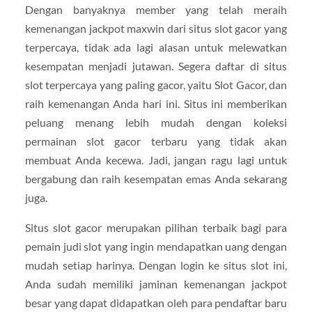
Dengan banyaknya member yang telah meraih
kemenangan jackpot maxwin dari situs slot gacor yang
terpercaya, tidak ada lagi alasan untuk melewatkan
kesempatan menjadi jutawan. Segera daftar di situs
slot terpercaya yang paling gacor, yaitu Slot Gacor, dan
raih kemenangan Anda hari ini. Situs ini memberikan
peluang menang lebih mudah dengan koleksi
permainan slot gacor terbaru yang tidak akan
membuat Anda kecewa. Jadi, jangan ragu lagi untuk
bergabung dan raih kesempatan emas Anda sekarang
juga.
Situs slot gacor merupakan pilihan terbaik bagi para
pemain judi slot yang ingin mendapatkan uang dengan
mudah setiap harinya. Dengan login ke situs slot ini,
Anda sudah memiliki jaminan kemenangan jackpot
besar yang dapat didapatkan oleh para pendaftar baru