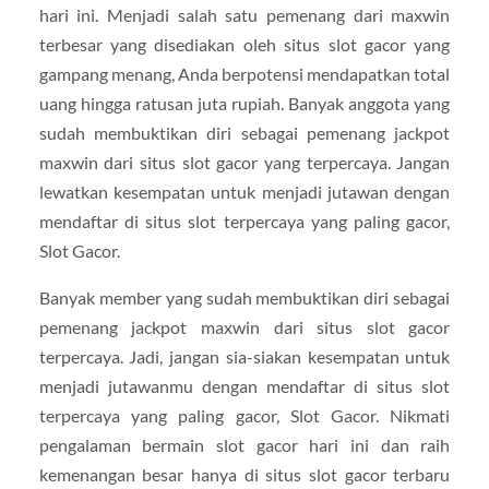
hari ini. Menjadi salah satu pemenang dari maxwin
terbesar yang disediakan oleh situs slot gacor yang
gampang menang, Anda berpotensi mendapatkan total
uang hingga ratusan juta rupiah. Banyak anggota yang
sudah membuktikan diri sebagai pemenang jackpot
maxwin dari situs slot gacor yang terpercaya. Jangan
lewatkan kesempatan untuk menjadi jutawan dengan
mendaftar di situs slot terpercaya yang paling gacor,
Slot Gacor.
Banyak member yang sudah membuktikan diri sebagai
pemenang jackpot maxwin dari situs slot gacor
terpercaya. Jadi, jangan sia-siakan kesempatan untuk
menjadi jutawanmu dengan mendaftar di situs slot
terpercaya yang paling gacor, Slot Gacor. Nikmati
pengalaman bermain slot gacor hari ini dan raih
kemenangan besar hanya di situs slot gacor terbaru