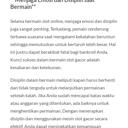
Bermain**
Selama bermain slot online, menjaga emosi dan disiplin
juga sangat penting. Terkadang, pemain cenderung
terbawa suasana saat mengalami kekalahan beruntun
sehingga memutuskan untuk bertaruh lebih besar. Hal
ini justru dapat berakibat fatal bagi bankroll Anda.
Kunci sukses dalam bermain slot gacor adalah
kesabaran dan ketekunan.
Disiplin dalam bermain meliputi kapan harus berhenti
dan tidak tergoda untuk melanjutkan permainan
setelah kalah. Jika Anda sudah mencapai batas waktu
atau anggaran yang ditentukan, ada baiknya untuk
menghentikan permainan. Dengan menerapkan
disiplin dan menggunakan mesin slot gacor secara
efektif, Anda dapat meningkatkan kemampuan