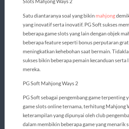
Slots Mahjong Ways 2
Satu diantaranya soal yang bikin
mahjong
demik
yang inovatif serta inovatif. PG Soft sukses me
beberapa game slots yang lain dengan objek mah
beberapa feature seperti bonus perputaran grat
meningkatkan kehebohan saat bermain. Tidakla
sukses bikin beberapa pemain kecanduan serta 
mereka.
PG Soft Mahjong Ways 2
PG Soft sebagai pengembang game terpenting 
game slots online ternama, terhitung Mahjong
keterampilan yang dipunyai oleh club pengemba
dalam membikin beberapa game yang menarik s