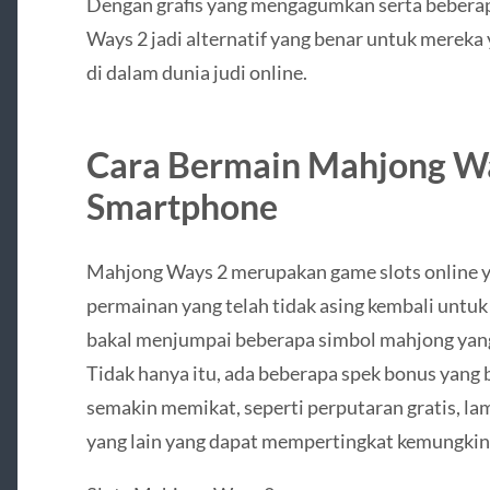
Dengan grafis yang mengagumkan serta bebera
Ways 2 jadi alternatif yang benar untuk merek
di dalam dunia judi online.
Cara Bermain Mahjong W
Smartphone
Mahjong Ways 2 merupakan game slots online 
permainan yang telah tidak asing kembali untuk
bakal menjumpai beberapa simbol mahjong yang
Tidak hanya itu, ada beberapa spek bonus yang 
semakin memikat, seperti perputaran gratis, la
yang lain yang dapat mempertingkat kemungki