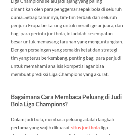
Liga Champions selalu jadi ajang yang paling
dinantikan oleh para penggemar sepak bola di seluruh
dunia. Setiap tahunnya, tim-tim terbaik dari seluruh
penjuru Eropa bertarung untuk meraih gelar juara, dan
bagi para pecinta judi bola, ini adalah kesempatan
besar untuk memasang taruhan yang menguntungkan.
Dengan persaingan yang semakin ketat dan strategi
tim yang terus berkembang, penting bagi para penjudi
untuk memahami analisis kompetisi agar bisa
membuat prediksi Liga Champions yang akurat.
Bagaimana Cara Membaca Peluang di Judi
Bola Liga Champions?
Dalam judi bola, membaca peluang adalah langkah
pertama yang wajib dikuasai.
situs judi bola
liga