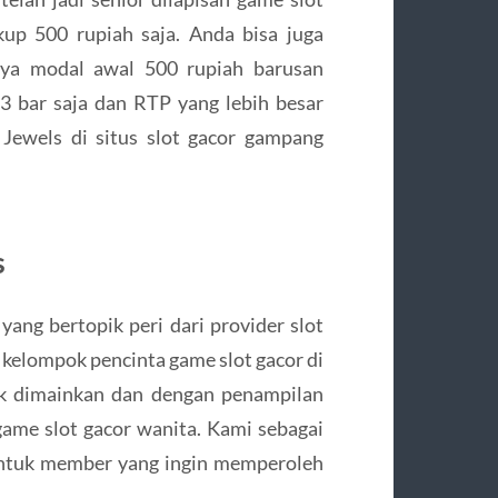
p 500 rupiah saja. Anda bisa juga
ya modal awal 500 rupiah barusan
 3 bar saja dan RTP yang lebih besar
Jewels di situs slot gacor gampang
s
 yang bertopik peri dari provider slot
kelompok pencinta game slot gacor di
uk dimainkan dan dengan penampilan
game slot gacor wanita. Kami sebagai
 untuk member yang ingin memperoleh