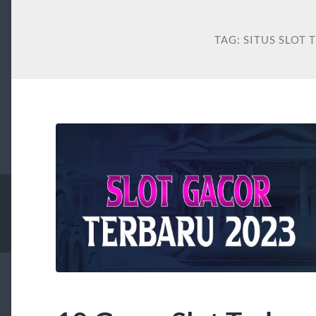
TAG:
SITUS SLOT