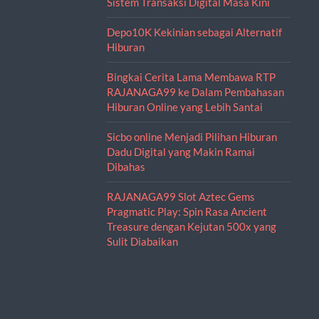
Sistem Transaksi Digital Masa Kini
Depo10K Kekinian sebagai Alternatif
Hiburan
Bingkai Cerita Lama Membawa RTP
RAJANAGA99 ke Dalam Pembahasan
Hiburan Online yang Lebih Santai
Sicbo online Menjadi Pilihan Hiburan
Dadu Digital yang Makin Ramai
Dibahas
RAJANAGA99 Slot Aztec Gems
Pragmatic Play: Spin Rasa Ancient
Treasure dengan Kejutan 500x yang
Sulit Diabaikan