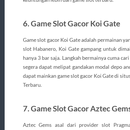
6. Game Slot Gacor Koi Gate
Game slot gacor Koi Gate adalah permainan yang
slot Habanero, Koi Gate gampang untuk dimai
hanya 3 bar saja. Langkah bermainya cuma cari 
segera dapat melipat gandakan modal depo an
dapat mainkan game slot gacor Koi Gate di situ
Terbaru.
7. Game Slot Gacor Aztec Gem
Aztec Gems asal dari provider slot Pragma