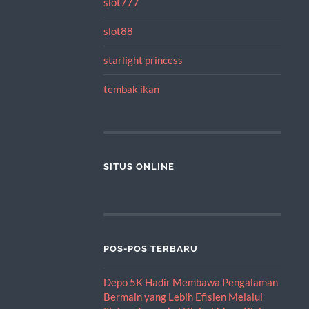
slot777
slot88
starlight princess
tembak ikan
SITUS ONLINE
POS-POS TERBARU
Depo 5K Hadir Membawa Pengalaman
Bermain yang Lebih Efisien Melalui