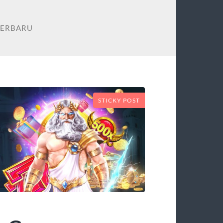
 TERBARU
STICKY POST