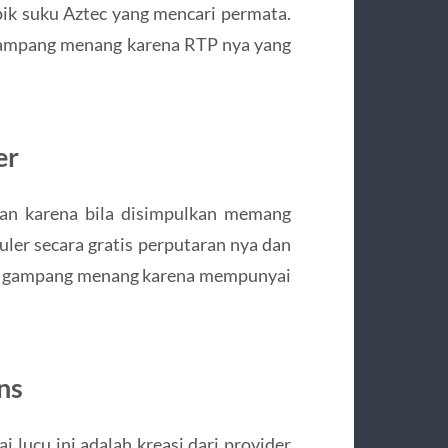
ik suku Aztec yang mencari permata.
 gampang menang karena RTP nya yang
er
can karena bila disimpulkan memang
ler secara gratis perputaran nya dan
dan gampang menang karena mempunyai
ns
 lucu ini adalah kreasi dari provider