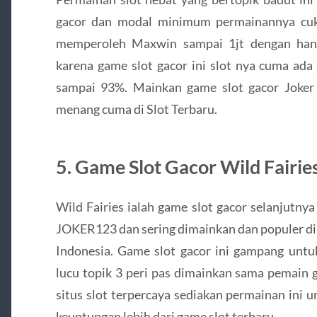
gacor dan modal minimum permainannya cuku
memperoleh Maxwin sampai 1jt dengan han
karena game slot gacor ini slot nya cuma ada
sampai 93%. Mainkan game slot gacor Joker 
menang cuma di Slot Terbaru.
5. Game Slot Gacor Wild Fairie
Wild Fairies ialah game slot gacor selanjutnya
JOKER123 dan sering dimainkan dan populer di 
Indonesia. Game slot gacor ini gampang unt
lucu topik 3 peri pas dimainkan sama pemain 
situs slot terpercaya sediakan permainan ini
keuntungan lebih dari game slot terbaru.