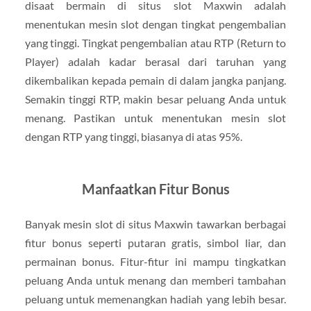
disaat bermain di situs slot Maxwin adalah
menentukan mesin slot dengan tingkat pengembalian
yang tinggi. Tingkat pengembalian atau RTP (Return to
Player) adalah kadar berasal dari taruhan yang
dikembalikan kepada pemain di dalam jangka panjang.
Semakin tinggi RTP, makin besar peluang Anda untuk
menang. Pastikan untuk menentukan mesin slot
dengan RTP yang tinggi, biasanya di atas 95%.
Manfaatkan Fitur Bonus
Banyak mesin slot di situs Maxwin tawarkan berbagai
fitur bonus seperti putaran gratis, simbol liar, dan
permainan bonus. Fitur-fitur ini mampu tingkatkan
peluang Anda untuk menang dan memberi tambahan
peluang untuk memenangkan hadiah yang lebih besar.