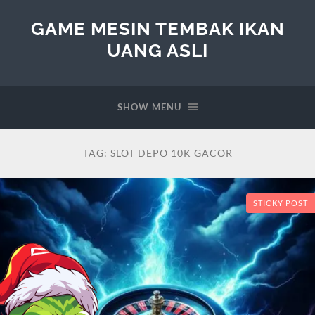
GAME MESIN TEMBAK IKAN
UANG ASLI
SHOW MENU
TAG:
SLOT DEPO 10K GACOR
STICKY POST