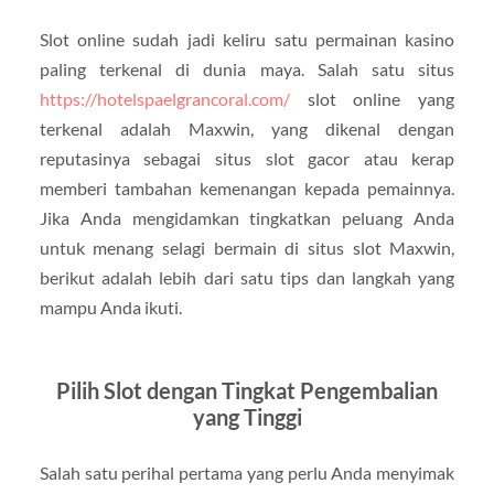
Slot online sudah jadi keliru satu permainan kasino
paling terkenal di dunia maya. Salah satu situs
https://hotelspaelgrancoral.com/
slot online yang
terkenal adalah Maxwin, yang dikenal dengan
reputasinya sebagai situs slot gacor atau kerap
memberi tambahan kemenangan kepada pemainnya.
Jika Anda mengidamkan tingkatkan peluang Anda
untuk menang selagi bermain di situs slot Maxwin,
berikut adalah lebih dari satu tips dan langkah yang
mampu Anda ikuti.
Pilih Slot dengan Tingkat Pengembalian
yang Tinggi
Salah satu perihal pertama yang perlu Anda menyimak