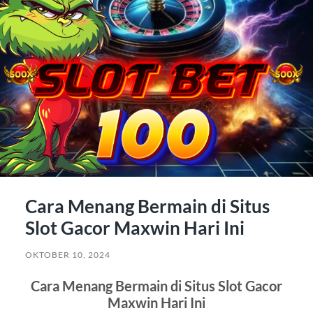
Cara Menang Bermain di Situs
Slot Gacor Maxwin Hari Ini
OKTOBER 10, 2024
Cara Menang Bermain di Situs Slot Gacor
Maxwin Hari Ini