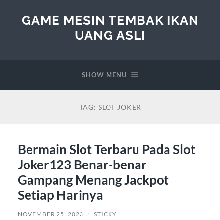
GAME MESIN TEMBAK IKAN
UANG ASLI
SHOW MENU
TAG:
SLOT JOKER
Bermain Slot Terbaru Pada Slot
Joker123 Benar-benar
Gampang Menang Jackpot
Setiap Harinya
NOVEMBER 25, 2023
/
STICKY