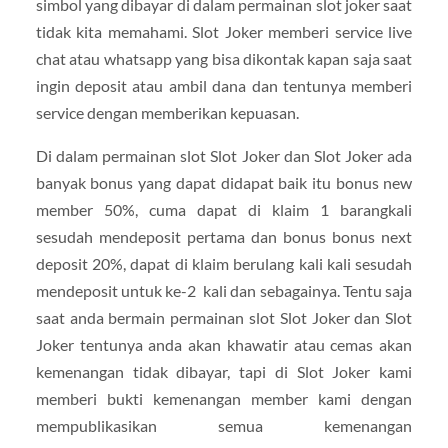
simbol yang dibayar di dalam permainan slot joker saat
tidak kita memahami. Slot Joker memberi service live
chat atau whatsapp yang bisa dikontak kapan saja saat
ingin deposit atau ambil dana dan tentunya memberi
service dengan memberikan kepuasan.
Di dalam permainan slot Slot Joker dan Slot Joker ada
banyak bonus yang dapat didapat baik itu bonus new
member 50%, cuma dapat di klaim 1 barangkali
sesudah mendeposit pertama dan bonus bonus next
deposit 20%, dapat di klaim berulang kali kali sesudah
mendeposit untuk ke-2 kali dan sebagainya. Tentu saja
saat anda bermain permainan slot Slot Joker dan Slot
Joker tentunya anda akan khawatir atau cemas akan
kemenangan tidak dibayar, tapi di Slot Joker kami
memberi bukti kemenangan member kami dengan
mempublikasikan semua kemenangan