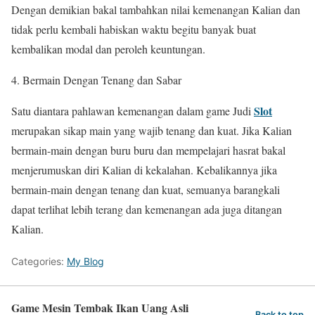
Dengan demikian bakal tambahkan nilai kemenangan Kalian dan
tidak perlu kembali habiskan waktu begitu banyak buat
kembalikan modal dan peroleh keuntungan.
4. Bermain Dengan Tenang dan Sabar
Slot
Satu diantara pahlawan kemenangan dalam game Judi
merupakan sikap main yang wajib tenang dan kuat. Jika Kalian
bermain-main dengan buru buru dan mempelajari hasrat bakal
menjerumuskan diri Kalian di kekalahan. Kebalikannya jika
bermain-main dengan tenang dan kuat, semuanya barangkali
dapat terlihat lebih terang dan kemenangan ada juga ditangan
Kalian.
Categories:
My Blog
Game Mesin Tembak Ikan Uang Asli
Back to top