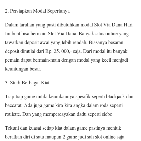
2. Persiapkan Modal Seperlunya
Dalam taruhan yang pasti dibutuhkan modal Slot Via Dana Hari
Ini buat bisa bermain Slot Via Dana. Banyak situs online yang
tawarkan deposit awal yang lebih rendah. Biasanya besaran
deposit dimulai dari Rp. 25. 000,- saja. Dari modal itu banyak
pemain dapat bermain-main dengan modal yang kecil menjadi
keuntungan besar.
3. Studi Berbagai Kiat
Tiap-tiap game miliki keunikannya spesifik seperti blackjack dan
baccarat. Ada juga game kira-kira angka dalam roda seperti
roulette. Dan yang mempercayakan dadu seperti sicbo.
Tekuni dan kuasai setiap kiat dalam game pastinya menitik
beratkan diri di satu maupun 2 game judi sah slot online saja.