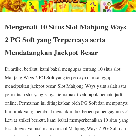
Mengenali 10 Situs Slot Mahjong Ways
2 PG Soft yang Terpercaya serta
Mendatangkan Jackpot Besar
Di artikel berikut, kami bakal mengupas tentang 10 situs slot
Mahjong Ways 2 PG Soft yang terpercaya dan sanggup
menciptakan jackpot besar. Slot Mahjong Ways yaitu salah satu
permainan slot yang sangat ternama di kelompok pemain judi
online. Permainan ini ditingkatkan oleh PG Soft dan mempunyai
fitur unik yang membuat menarik untuk beberapa pengagum slot.
Lewat artikel berikut, kami bakal memperkenalkan 10 situs yang
bisa dipercaya buat mainkan slot Mahjong Ways 2 PG Soft dan