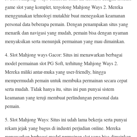
game slot yang komplet, tergolong Mahjong Ways 2. Mereka
menggunakan tehnologi mutakhir buat menegaskan keamanan
personal data beberapa pemain. Dengan penampakan situs yang
menarik dan navigasi yang mudah, pemain bisa dengan nyaman
menyaksikan serta menunjuk permainan yang mau dimainkan.
4. Slot Mahjong ways Gacor: Situs ini menawarkan berbagai
model permainan slot PG Soft, terhitung Mahjong Ways 2.
Mereka miliki antar-muka yang user-friendly, hingga
mempermudah pemain untuk membuka permainan secara cepat
serta mudah. Tidak hanya itu, situs ini pun punyai sistem
keamanan yang teruji membuat perlindungan personal data
pemain.
5. Slot Mahjong Ways: Situs ini udah lama bekerja serta punyai
rekam jejak yang bagus di industri perjudian online. Mereka
menawarkan berbagai model permainan slot yang bisa dimainkan