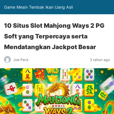
Game Mesin Tembak Ikan Uang Asli
10 Situs Slot Mahjong Ways 2 PG
Soft yang Terpercaya serta
Mendatangkan Jackpot Besar
Joe Peck
3 tahun ago