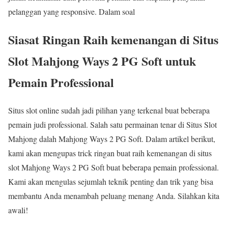
pelanggan yang responsive. Dalam soal
Siasat Ringan Raih kemenangan di Situs
Slot Mahjong Ways 2 PG Soft untuk
Pemain Professional
Situs slot online sudah jadi pilihan yang terkenal buat beberapa
pemain judi professional. Salah satu permainan tenar di Situs Slot
Mahjong dalah Mahjong Ways 2 PG Soft. Dalam artikel berikut,
kami akan mengupas trick ringan buat raih kemenangan di situs
slot Mahjong Ways 2 PG Soft buat beberapa pemain professional.
Kami akan mengulas sejumlah teknik penting dan trik yang bisa
membantu Anda menambah peluang menang Anda. Silahkan kita
awali!