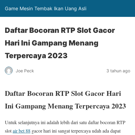
Game Mesin Tembak Ikan Uang Asli
Daftar Bocoran RTP Slot Gacor
Hari Ini Gampang Menang
Terpercaya 2023
Joe Peck
3 tahun ago
Daftar Bocoran RTP Slot Gacor Hari
Ini Gampang Menang Terpercaya 2023
Untuk selanjutnya ini adalah lebih dari satu daftar bocoran RTP
slot
air bet 88
gacor hari ini sangat terpercaya udah ada dapat