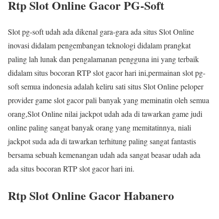
Rtp Slot Online Gacor PG-Soft
Slot pg-soft udah ada dikenal gara-gara ada situs Slot Online
inovasi didalam pengembangan teknologi didalam prangkat
paling lah lunak dan pengalamanan pengguna ini yang terbaik
didalam situs bocoran RTP slot gacor hari ini,permainan slot pg-
soft semua indonesia adalah keliru sati situs Slot Online peloper
provider game slot gacor pali banyak yang meminatin oleh semua
orang,Slot Online nilai jackpot udah ada di tawarkan game judi
online paling sangat banyak orang yang memitatinnya, niali
jackpot suda ada di tawarkan terhitung paling sangat fantastis
bersama sebuah kemenangan udah ada sangat beasar udah ada
ada situs bocoran RTP slot gacor hari ini.
Rtp Slot Online Gacor Habanero