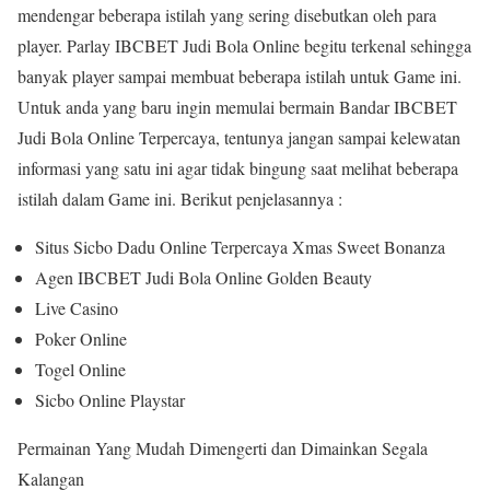
mendengar beberapa istilah yang sering disebutkan oleh para
player. Parlay IBCBET Judi Bola Online begitu terkenal sehingga
banyak player sampai membuat beberapa istilah untuk Game ini.
Untuk anda yang baru ingin memulai bermain Bandar IBCBET
Judi Bola Online Terpercaya, tentunya jangan sampai kelewatan
informasi yang satu ini agar tidak bingung saat melihat beberapa
istilah dalam Game ini. Berikut penjelasannya :
Situs Sicbo Dadu Online Terpercaya Xmas Sweet Bonanza
Agen IBCBET Judi Bola Online Golden Beauty
Live Casino
Poker Online
Togel Online
Sicbo Online Playstar
Permainan Yang Mudah Dimengerti dan Dimainkan Segala
Kalangan