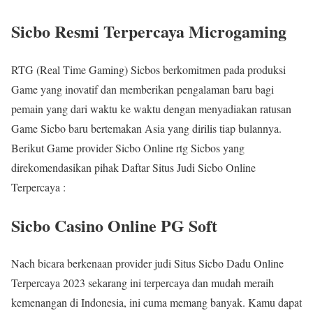
Sicbo Resmi Terpercaya Microgaming
RTG (Real Time Gaming) Sicbos berkomitmen pada produksi
Game yang inovatif dan memberikan pengalaman baru bagi
pemain yang dari waktu ke waktu dengan menyadiakan ratusan
Game Sicbo baru bertemakan Asia yang dirilis tiap bulannya.
Berikut Game provider Sicbo Online rtg Sicbos yang
direkomendasikan pihak Daftar Situs Judi Sicbo Online
Terpercaya :
Sicbo Casino Online PG Soft
Nach bicara berkenaan provider judi Situs Sicbo Dadu Online
Terpercaya 2023 sekarang ini terpercaya dan mudah meraih
kemenangan di Indonesia, ini cuma memang banyak. Kamu dapat