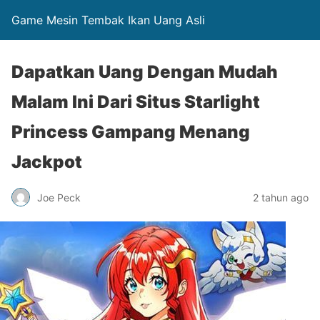
Game Mesin Tembak Ikan Uang Asli
Dapatkan Uang Dengan Mudah
Malam Ini Dari Situs Starlight
Princess Gampang Menang
Jackpot
Joe Peck
2 tahun ago