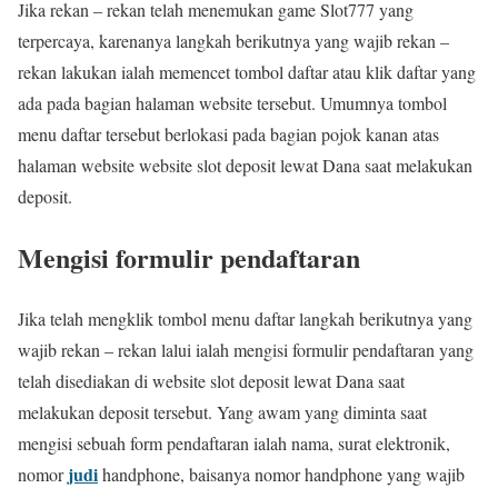
Jika rekan – rekan telah menemukan game Slot777 yang
terpercaya, karenanya langkah berikutnya yang wajib rekan –
rekan lakukan ialah memencet tombol daftar atau klik daftar yang
ada pada bagian halaman website tersebut. Umumnya tombol
menu daftar tersebut berlokasi pada bagian pojok kanan atas
halaman website website slot deposit lewat Dana saat melakukan
deposit.
Mengisi formulir pendaftaran
Jika telah mengklik tombol menu daftar langkah berikutnya yang
wajib rekan – rekan lalui ialah mengisi formulir pendaftaran yang
telah disediakan di website slot deposit lewat Dana saat
melakukan deposit tersebut. Yang awam yang diminta saat
mengisi sebuah form pendaftaran ialah nama, surat elektronik,
judi
nomor
handphone, baisanya nomor handphone yang wajib