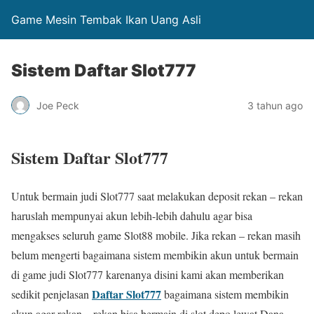
Game Mesin Tembak Ikan Uang Asli
Sistem Daftar Slot777
Joe Peck
3 tahun ago
Sistem Daftar Slot777
Untuk bermain judi Slot777 saat melakukan deposit rekan – rekan
haruslah mempunyai akun lebih-lebih dahulu agar bisa
mengakses seluruh game Slot88 mobile. Jika rekan – rekan masih
belum mengerti bagaimana sistem membikin akun untuk bermain
di game judi Slot777 karenanya disini kami akan memberikan
Daftar Slot777
sedikit penjelasan
bagaimana sistem membikin
akun agar rekan – rekan bisa bermain di slot depo lewat Dana.