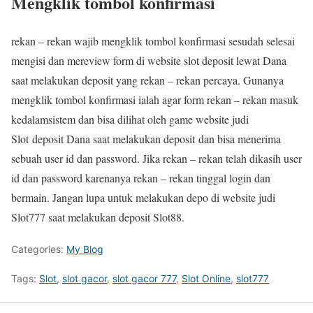
Mengklik tombol konfirmasi
rekan – rekan wajib mengklik tombol konfirmasi sesudah selesai
mengisi dan mereview form di website slot deposit lewat Dana
saat melakukan deposit yang rekan – rekan percaya. Gunanya
mengklik tombol konfirmasi ialah agar form rekan – rekan masuk
kedalamsistem dan bisa dilihat oleh game website judi
Slot deposit Dana saat melakukan deposit dan bisa menerima
sebuah user id dan password. Jika rekan – rekan telah dikasih user
id dan password karenanya rekan – rekan tinggal login dan
bermain. Jangan lupa untuk melakukan depo di website judi
Slot777 saat melakukan deposit Slot88.
Categories:
My Blog
Tags:
Slot
,
slot gacor
,
slot gacor 777
,
Slot Online
,
slot777