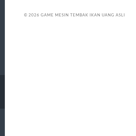
© 2026
GAME MESIN TEMBAK IKAN UANG ASLI