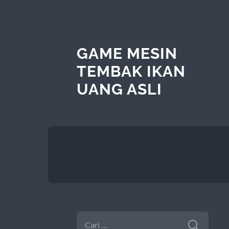
GAME MESIN
TEMBAK IKAN
UANG ASLI
CARI
UNTUK: