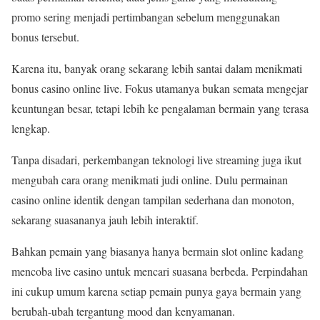
promo sering menjadi pertimbangan sebelum menggunakan
bonus tersebut.
Karena itu, banyak orang sekarang lebih santai dalam menikmati
bonus casino online live. Fokus utamanya bukan semata mengejar
keuntungan besar, tetapi lebih ke pengalaman bermain yang terasa
lengkap.
Tanpa disadari, perkembangan teknologi live streaming juga ikut
mengubah cara orang menikmati judi online. Dulu permainan
casino online identik dengan tampilan sederhana dan monoton,
sekarang suasananya jauh lebih interaktif.
Bahkan pemain yang biasanya hanya bermain slot online kadang
mencoba live casino untuk mencari suasana berbeda. Perpindahan
ini cukup umum karena setiap pemain punya gaya bermain yang
berubah-ubah tergantung mood dan kenyamanan.