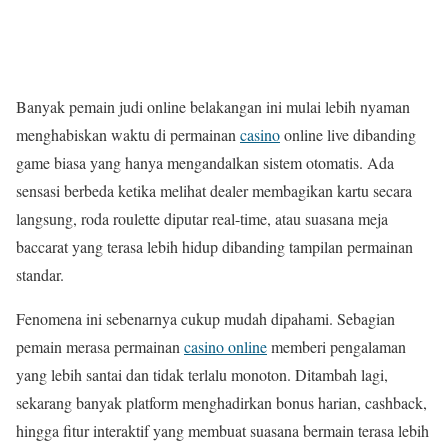
Banyak pemain judi online belakangan ini mulai lebih nyaman
menghabiskan waktu di permainan
casino
online live dibanding
game biasa yang hanya mengandalkan sistem otomatis. Ada
sensasi berbeda ketika melihat dealer membagikan kartu secara
langsung, roda roulette diputar real-time, atau suasana meja
baccarat yang terasa lebih hidup dibanding tampilan permainan
standar.
Fenomena ini sebenarnya cukup mudah dipahami. Sebagian
pemain merasa permainan
casino online
memberi pengalaman
yang lebih santai dan tidak terlalu monoton. Ditambah lagi,
sekarang banyak platform menghadirkan bonus harian, cashback,
hingga fitur interaktif yang membuat suasana bermain terasa lebih