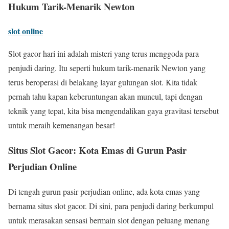
Hukum Tarik-Menarik Newton
slot online
Slot gacor hari ini adalah misteri yang terus menggoda para
penjudi daring. Itu seperti hukum tarik-menarik Newton yang
terus beroperasi di belakang layar gulungan slot. Kita tidak
pernah tahu kapan keberuntungan akan muncul, tapi dengan
teknik yang tepat, kita bisa mengendalikan gaya gravitasi tersebut
untuk meraih kemenangan besar!
Situs Slot Gacor: Kota Emas di Gurun Pasir
Perjudian Online
Di tengah gurun pasir perjudian online, ada kota emas yang
bernama situs slot gacor. Di sini, para penjudi daring berkumpul
untuk merasakan sensasi bermain slot dengan peluang menang