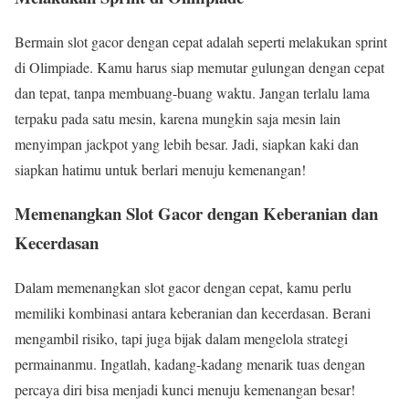
Bermain slot gacor dengan cepat adalah seperti melakukan sprint
di Olimpiade. Kamu harus siap memutar gulungan dengan cepat
dan tepat, tanpa membuang-buang waktu. Jangan terlalu lama
terpaku pada satu mesin, karena mungkin saja mesin lain
menyimpan jackpot yang lebih besar. Jadi, siapkan kaki dan
siapkan hatimu untuk berlari menuju kemenangan!
Memenangkan Slot Gacor dengan Keberanian dan
Kecerdasan
Dalam memenangkan slot gacor dengan cepat, kamu perlu
memiliki kombinasi antara keberanian dan kecerdasan. Berani
mengambil risiko, tapi juga bijak dalam mengelola strategi
permainanmu. Ingatlah, kadang-kadang menarik tuas dengan
percaya diri bisa menjadi kunci menuju kemenangan besar!